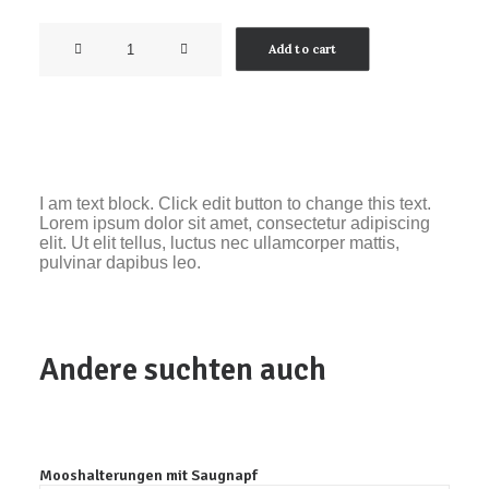
ARKA
Add to cart
Vita
Gran
Soft
quantity
I am text block. Click edit button to change this text.
Lorem ipsum dolor sit amet, consectetur adipiscing
elit. Ut elit tellus, luctus nec ullamcorper mattis,
pulvinar dapibus leo.
Andere suchten auch
Mooshalterungen mit Saugnapf