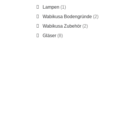
Lampen
(1)
Wabikusa Bodengründe
(2)
Wabikusa Zubehör
(2)
Gläser
(8)
This
produc
has
SaltySh
multipl
24,90
€
variant
Enthält 
The
zzgl.
Ver
option
may