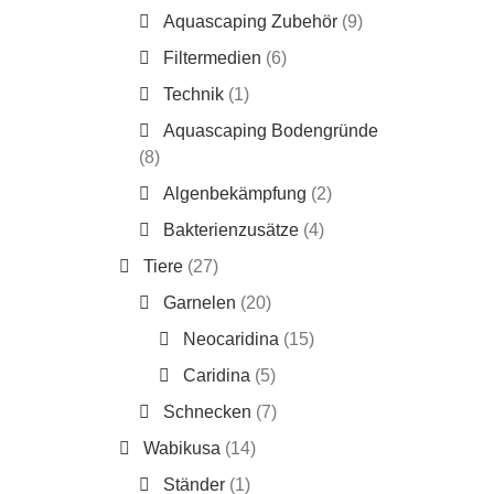
Aquascaping Zubehör
(9)
Filtermedien
(6)
This
Technik
(1)
produc
has
GlasGar
Aquascaping Bodengründe
multipl
7,90
€
(8)
variant
Enthält 
The
zzgl.
Ver
Algenbekämpfung
(2)
option
may
Bakterienzusätze
(4)
be
chose
Tiere
(27)
on
the
Garnelen
(20)
produc
page
Neocaridina
(15)
Caridina
(5)
Schnecken
(7)
Wabikusa
(14)
Ständer
(1)