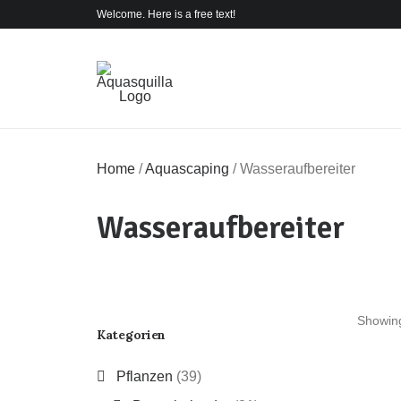
Welcome. Here is a free text!
Home
/
Aquascaping
/
Wasseraufbereiter
Wasseraufbereiter
Showing
Kategorien
Pflanzen
(39)