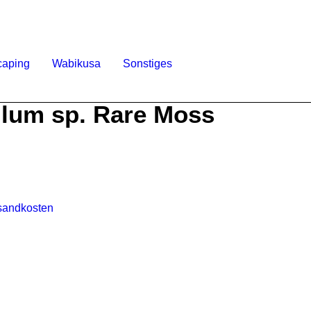
caping
Wabikusa
Sonstiges
llum sp. Rare Moss
sandkosten