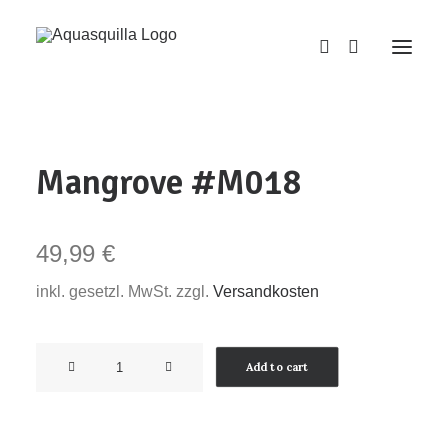
Mangrove #M018
49,99
€
inkl. gesetzl. MwSt. zzgl.
Versandkosten
Mangrove
Add to cart
#M018
quantity