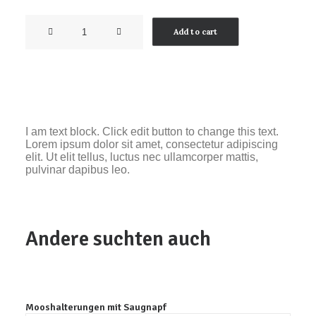
Masterline
Add to cart
Phosphate
quantity
I am text block. Click edit button to change this text.
Lorem ipsum dolor sit amet, consectetur adipiscing
elit. Ut elit tellus, luctus nec ullamcorper mattis,
pulvinar dapibus leo.
Andere suchten auch
Mooshalterungen mit Saugnapf