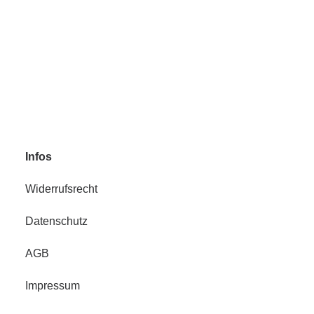
EHEIM Reduzierstück von O16/22 auf O12/16mm
6,45
€
Enthält 19% MwSt.
zzgl.
Versand
Infos
Widerrufsrecht
Datenschutz
AGB
Impressum