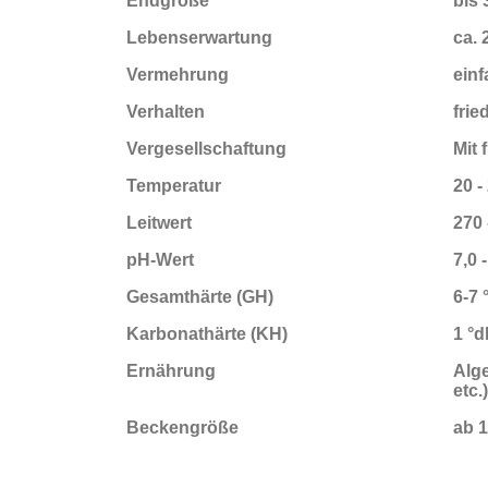
Endgröße
bis 
Lebenserwartung
ca. 
Vermehrung
einf
Verhalten
frie
Vergesellschaftung
Mit
Temperatur
20 -
Leitwert
270 
pH-Wert
7,0 -
Gesamthärte (GH)
6-7 
Karbonathärte (KH)
1 °
Ernährung
Alge
etc.
Beckengröße
ab 1