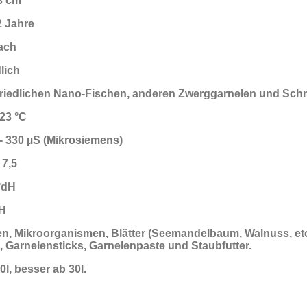
3 cm
2 Jahre
ach
dlich
 friedlichen Nano-Fischen, anderen Zwerggarnelen und Sch
 23 °C
- 330 µS (Mikrosiemens)
 7,5
°dH
dH
n, Mikroorganismen, Blätter (Seemandelbaum, Walnuss, etc.
), Garnelensticks, Garnelenpaste und Staubfutter.
0l, besser ab 30l.