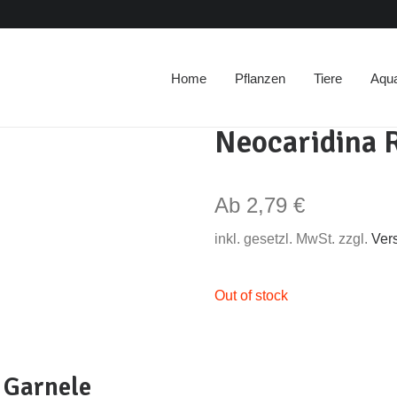
Home
Pflanzen
Tiere
Aqu
Neocaridina R
Ab
2,79
€
inkl. gesetzl. MwSt. zzgl.
Ver
Out of stock
 Garnele