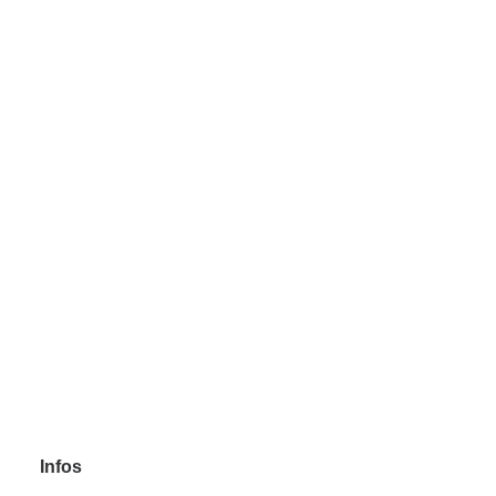
ADD TO CART
Seemandelbaumblätter (10 Stück)
2,99
€
Enthält 19% MwSt.
zzgl.
Versand
Infos