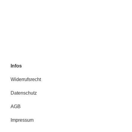
DOOA Magnet Light G
67,90
€
Enthält 19% MwSt.
zzgl.
Versand
Infos
Widerrufsrecht
Datenschutz
AGB
Impressum